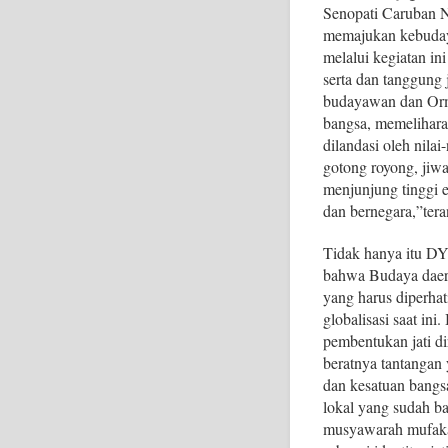
Senopati Caruban 
memajukan kebudaya
melalui kegiatan i
serta dan tanggung 
budayawan dan Orm
bangsa, memelihara 
dilandasi oleh nil
gotong royong, jiwa 
menjunjung tinggi 
dan bernegara,”ter
Tidak hanya itu D
bahwa Budaya daera
yang harus diperha
globalisasi saat in
pembentukan jati d
beratnya tantangan
dan kesatuan bangsa
lokal yang sudah ba
musyawarah mufakat