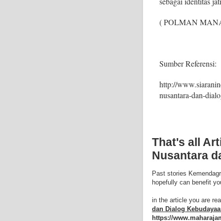
sebagai identitas ja
( POLMAN MAN
Sumber Referensi:
http://www.siarani
nusantara-dan-dial
That's all A
Nusantara d
Past stories Kemendagr
hopefully can benefit you
in the article you are rea
dan Dialog Kebudayaa
https://www.maharaja