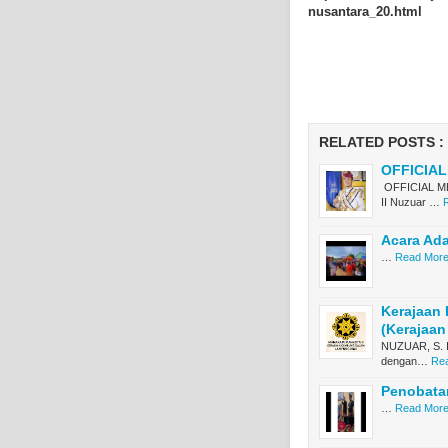
nusantara_20.html
RELATED POSTS :
OFFICIA
OFFICIAL ME
II Nuzuar …
Acara Ad
…
Read More.
Kerajaan
(Kerajaan
NUZUAR, S. I
dengan…
Rea
Penobatan
…
Read More.