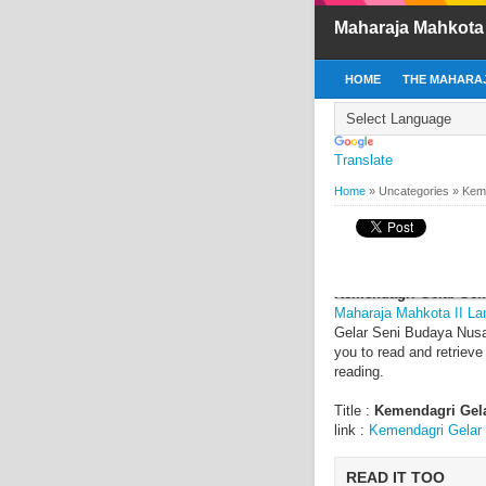
Maharaja Mahkota
HOME
THE MAHARAJ
Translate
Home
»
Uncategories
»
Keme
BY
MAHARAJA MAHKOT
Kemendagri Gelar S
Kemendagri Gelar Sen
Maharaja Mahkota II L
Gelar Seni Budaya Nusan
you to read and retrieve
reading.
Title :
Kemendagri Gela
link :
Kemendagri Gelar
READ IT TOO