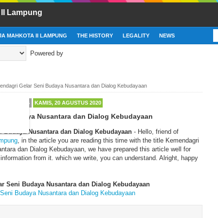
 II Lampung
A MAHKOTA II LAMPUNG
THE HISTORY
LEGALITY
NEWS
Powered by
ndagri Gelar Seni Budaya Nusantara dan Dialog Kebudayaan
A LAMPUNG
KAMIS, 20 AGUSTUS 2020
eni Budaya Nusantara dan Dialog Kebudayaan
i Budaya Nusantara dan Dialog Kebudayaan
- Hello, friend of
ampung
, in the article you are reading this time with the title Kemendagri
tara dan Dialog Kebudayaan, we have prepared this article well for
 information from it. which we write, you can understand. Alright, happy
r Seni Budaya Nusantara dan Dialog Kebudayaan
 Seni Budaya Nusantara dan Dialog Kebudayaan