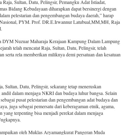
a Raja, Sultan, Datu, Pelingsir, Pemangku Adat Istiadat,
as Bidang Kebudayaan diharapkan dapat bersinergi dengan
dalam pelestarian dan pengembangan budaya daerah,” harap
Nasional, PYM. Prof. DR.E.Irwannur Latubual,MM,MH, Raja
.
ma DYM Nuzuar Maharaja Kerajaan Kampung Dalam Lampung
jarah telah mencatat Raja, Sultan, Datu, Pelingsir, telah
an serta rela memberikan miliknya demi persatuan dan kesatuan
a, Sultan, Datu, Pelingsir, sekarang tetap meneruskan
 andil dalam menjaga NKRI dan budaya luhur bangsa. Selain
 sebagai pusat pelestarian dan pengembangan adat budaya dan
budaya, juga sebagai pemersatu dari keberagaman etnik, agama,
n yang terpenting bisa menjadi perekat dalam menjaga
Ungkapnya.
isampaikan oleh Muklas Aryamangkurat Pangeran Muda