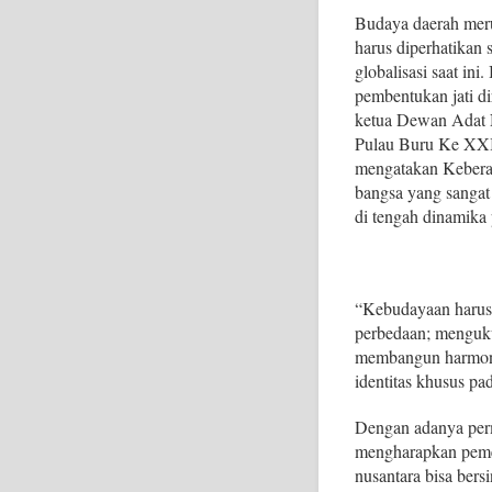
Budaya daerah meru
harus diperhatikan
globalisasi saat in
pembentukan jati di
ketua Dewan Adat 
Pulau Buru Ke XXI,
mengatakan Kebera
bangsa yang sangat
di tengah dinamika
“Kebudayaan harus
perbedaan; mengukuh
membangun harmoni 
identitas khusus p
Dengan adanya pe
mengharapkan pemer
nusantara bisa bers