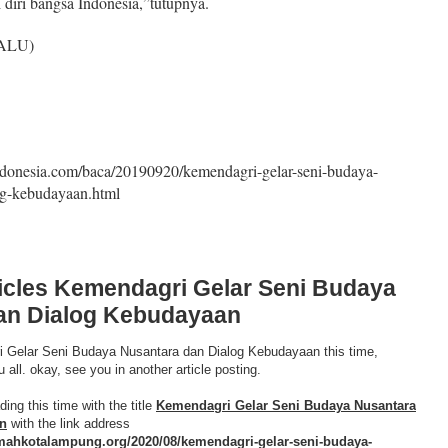
ti diri bangsa Indonesia,”tutupnya.
ALU)
ndonesia.com/baca/20190920/kemendagri-gelar-seni-budaya-
og-kebudayaan.html
rticles Kemendagri Gelar Seni Budaya
an Dialog Kebudayaan
i Gelar Seni Budaya Nusantara dan Dialog Kebudayaan this time,
 all. okay, see you in another article posting.
ding this time with the title
Kemendagri Gelar Seni Budaya Nusantara
n
with the link address
mahkotalampung.org/2020/08/kemendagri-gelar-seni-budaya-