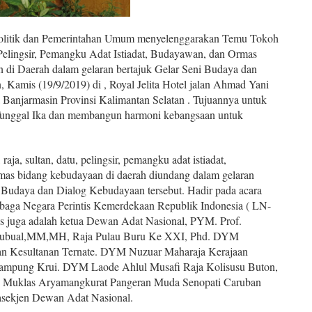
 Politik dan Pemerintahan Umum menyelenggarakan Temu Tokoh
 Pelingsir, Pemangku Adat Istiadat, Budayawan, dan Ormas
di Daerah dalam gelaran bertajuk Gelar Seni Budaya dan
 Kamis (19/9/2019) di , Royal Jelita Hotel jalan Ahmad Yani
anjarmasin Provinsi Kalimantan Selatan . Tujuannya untuk
Tunggal Ika dan membangun harmoni kebangsaan untuk
aja, sultan, datu, pelingsir, pemangku adat istiadat,
as bidang kebudayaan di daerah diundang dalam gelaran
i Budaya dan Dialog Kebudayaan tersebut. Hadir pada acara
baga Negara Perintis Kemerdekaan Republik Indonesia ( LN-
s juga adalah ketua Dewan Adat Nasional, PYM. Prof.
tubual,MM,MH, Raja Pulau Buru Ke XXI, Phd. DYM
tan Kesultanan Ternate. DYM Nuzuar Maharaja Kerajaan
mpung Krui. DYM Laode Ahlul Musafi Raja Kolisusu Buton,
uklas Aryamangkurat Pangeran Muda Senopati Caruban
asekjen Dewan Adat Nasional.