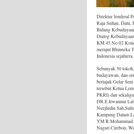
Direktur Jenderal
Raja Sultan, Datu,
Bidang Kebudayaan 
Dialog Kebudayaan,
KM 45 No.02 Kota B
merajut Bhinneka 
Indonesia sejahtera.
Sebanyak 30 tokoh, r
budayawan, dan orm
bertajuk Gelar Sen
tersebut Ketua Lem
PKRI) dan sekaligu
DR.E.Irwannur La
Nuzjludin Sah,Sul
Kampung Dalam La
YM R.Mohammad. M
Nagari Cirebon, W