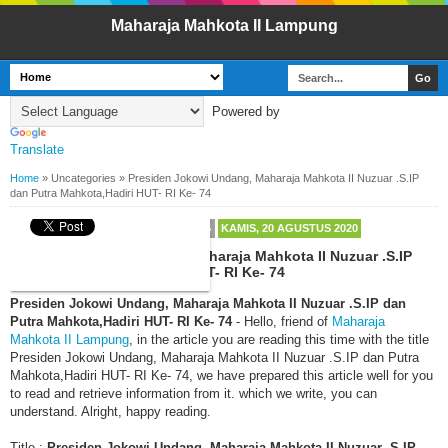
Maharaja Mahkota II Lampung
Powered by
Translate
Home
»
Uncategories
»
Presiden Jokowi Undang, Maharaja Mahkota II Nuzuar .S.IP
dan Putra Mahkota,Hadiri HUT- RI Ke- 74
BY
MAHARAJA MAHKOTA LAMPUNG
KAMIS, 20 AGUSTUS 2020
Presiden Jokowi Undang, Maharaja Mahkota II Nuzuar .S.IP
dan Putra Mahkota,Hadiri HUT- RI Ke- 74
Presiden Jokowi Undang, Maharaja Mahkota II Nuzuar .S.IP dan
Putra Mahkota,Hadiri HUT- RI Ke- 74
- Hello, friend of
Maharaja
Mahkota II Lampung
, in the article you are reading this time with the title
Presiden Jokowi Undang, Maharaja Mahkota II Nuzuar .S.IP dan Putra
Mahkota,Hadiri HUT- RI Ke- 74, we have prepared this article well for you
to read and retrieve information from it. which we write, you can
understand. Alright, happy reading.
Title :
Presiden Jokowi Undang, Maharaja Mahkota II Nuzuar .S.IP