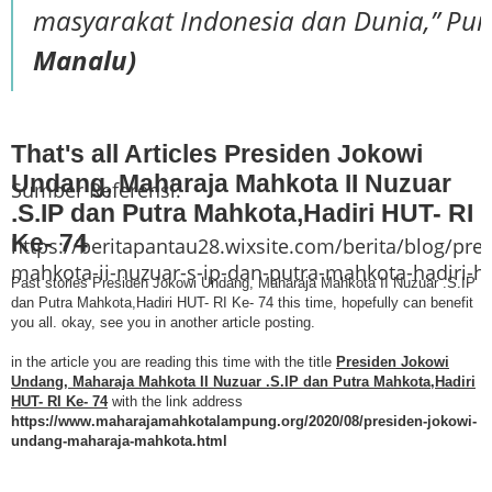
masyarakat Indonesia dan Dunia,” 
Pun
Manalu)
That's all Articles Presiden Jokowi
Undang, Maharaja Mahkota II Nuzuar
Sumber Referensi:
.S.IP dan Putra Mahkota,Hadiri HUT- RI
Ke- 74
https://beritapantau28.wixsite.com/berita/blog/pr
mahkota-ii-nuzuar-s-ip-dan-putra-mahkota-hadiri-hut
Past stories Presiden Jokowi Undang, Maharaja Mahkota II Nuzuar .S.IP
dan Putra Mahkota,Hadiri HUT- RI Ke- 74 this time, hopefully can benefit
you all. okay, see you in another article posting.
in the article you are reading this time with the title
Presiden Jokowi
Undang, Maharaja Mahkota II Nuzuar .S.IP dan Putra Mahkota,Hadiri
HUT- RI Ke- 74
with the link address
https://www.maharajamahkotalampung.org/2020/08/presiden-jokowi-
undang-maharaja-mahkota.html