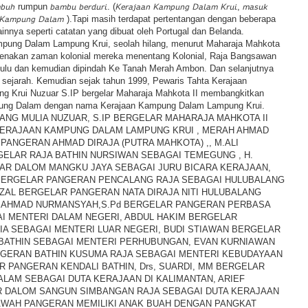
𝘶𝘮𝘣𝘶𝘩 rumpun 𝘣𝘢𝘮𝘣𝘶 𝘣𝘦𝘳𝘥𝘶𝘳𝘪. (𝘒𝘦𝘳𝘢𝘫𝘢𝘢𝘯 𝘒𝘢𝘮𝘱𝘶𝘯𝘨 𝘋𝘢𝘭𝘢𝘮 𝘒𝘳𝘶𝘪, 𝘮𝘢𝘴𝘶𝘬
𝘶 Tua 𝘒𝘢𝘮𝘱𝘶𝘯𝘨 𝘋𝘢𝘭𝘢𝘮 ).Tapi masih terdapat pertentangan dengan beberapa
ainnya seperti catatan yang dibuat oleh Portugal dan Belanda.
pung Dalam Lampung Krui, seolah hilang, menurut Maharaja Mahkota
ikarenakan zaman kolonial mereka menentang Kolonial, Raja Bangsawan
ulu dan kemudian dipindah Ke Tanah Merah Ambon. Dan selanjutnya
i sejarah. Kemudian sejak tahun 1999, Pewaris Tahta Kerajaan
 Krui Nuzuar S.IP bergelar Maharaja Mahkota II membangkitkan
ung Dalam dengan nama Kerajaan Kampung Dalam Lampung Krui.
I YANG MULIA NUZUAR, S.IP BERGELAR MAHARAJA MAHKOTA II
ERAJAAN KAMPUNG DALAM LAMPUNG KRUI , MERAH AHMAD
ANGERAN AHMAD DIRAJA (PUTRA MAHKOTA) ,, M.ALI
GELAR RAJA BATHIN NURSIWAN SEBAGAI TEMEGUNG , H.
LAR DALOM MANGKU JAYA SEBAGAI JURU BICARA KERAJAAN,
BERGELAR PANGERAN PENCALANG RAJA SEBAGAI HULUBALANG
RIZAL BERGELAR PANGERAN NATA DIRAJA NITI HULUBALANG
 AHMAD NURMANSYAH,S.Pd BERGELAR PANGERAN PERBASA
 MENTERI DALAM NEGERI, ABDUL HAKIM BERGELAR
IA SEBAGAI MENTERI LUAR NEGERI, BUDI STIAWAN BERGELAR
ATHIN SEBAGAI MENTERI PERHUBUNGAN, EVAN KURNIAWAN
NGERAN BATHIN KUSUMA RAJA SEBAGAI MENTERI KEBUDAYAAN
 PANGERAN KENDALI BATHIN, Drs, SUARDI, MM BERGELAR
LAM SEBAGAI DUTA KERAJAAN DI KALIMANTAN, ARIEF
 DALOM SANGUN SIMBANGAN RAJA SEBAGAI DUTA KERAJAAN
BAWAH PANGERAN MEMILIKI ANAK BUAH DENGAN PANGKAT