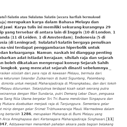
-𝐒𝐚𝐥𝐚𝐭𝐢𝐧 𝐚𝐭𝐚𝐮 𝐒𝐮𝐥𝐚𝐥𝐚𝐭𝐮𝐬 𝐒𝐚𝐥𝐚𝐭𝐢𝐧 (𝐬𝐞𝐜𝐚𝐫𝐚 𝐡𝐚𝐫𝐟𝐢𝐚𝐡 𝐛𝐞𝐫𝐦𝐚𝐤𝐬𝐮𝐝
𝐣𝐚-𝐫𝐚𝐣𝐚) 𝗺𝗲𝗿𝘂𝗽𝗮𝗸𝗮𝗻 𝗸𝗮𝗿𝘆𝗮 𝗱𝗮𝗹𝗮𝗺 𝗕𝗮𝗵𝗮𝘀𝗮 𝗠𝗲𝗹𝗮𝘆𝘂 𝗱𝗮𝗻
𝗝𝗮𝘄𝗶. 𝗞𝗮𝗿𝘆𝗮 𝘁𝘂𝗹𝗶𝘀 𝗶𝗻𝗶 𝗺𝗲𝗺𝗶𝗹𝗶𝗸𝗶 𝘀𝗲𝗸𝘂𝗿𝗮𝗻𝗴-𝗸𝘂𝗿𝗮𝗻𝗴𝗻𝘆𝗮 𝟮𝟵
𝗽 𝘆𝗮𝗻𝗴 𝘁𝗲𝗿𝘀𝗲𝗯𝗮𝗿 𝗱𝗶 𝗮𝗻𝘁𝗮𝗿𝗮 𝗹𝗮𝗶𝗻 𝗱𝗶 𝗜𝗻𝗴𝗴𝗿𝗶𝘀 (𝟭𝟬 𝗱𝗶 𝗟𝗼𝗻𝗱𝗼𝗻, 𝟭
𝗮𝗻𝗱𝗮 (𝟭𝟭 𝗱𝗶 𝗟𝗲𝗶𝗱𝗲𝗻, 𝟭 𝗱𝗶 𝗔𝗺𝘀𝘁𝗲𝗿𝗱𝗮𝗺), 𝗜𝗻𝗱𝗼𝗻𝗲𝘀𝗶𝗮 (𝟱 𝗱𝗶
𝘀𝗶𝗮 (𝗱𝗶 𝗟𝗲𝗻𝗶𝗻𝗴𝗿𝗮𝗱). 𝗦𝘂𝗹𝗮𝗹𝗮𝘁𝘂'𝗹-𝗦𝗮𝗹𝗮𝘁𝗶𝗻 𝗯𝗲𝗿𝗴𝗮𝘆𝗮 𝗽𝗲𝗻𝘂𝗹𝗶𝘀𝗮𝗻
𝗻𝗮-𝘀𝗶𝗻𝗶 𝘁𝗲𝗿𝗱𝗮𝗽𝗮𝘁 𝗽𝗲𝗻𝗴𝗴𝗮𝗺𝗯𝗮𝗿𝗮𝗻 𝗵𝗶𝗽𝗲𝗿𝗯𝗼𝗹𝗶𝗸 𝘂𝗻𝘁𝘂𝗸
𝗮𝗻 𝗸𝗲𝗹𝘂𝗮𝗿𝗴𝗮𝗻𝘆𝗮. 𝗡𝗮𝗺𝘂𝗻, 𝗻𝗮𝘀𝗸𝗮𝗵 𝗶𝗻𝗶 𝗱𝗶𝗮𝗻𝗴𝗴𝗮𝗽 𝗽𝗲𝗻𝘁𝗶𝗻𝗴
𝗿𝗸𝗮𝗻 𝗮𝗱𝗮𝘁-𝗶𝘀𝘁𝗶𝗮𝗱𝗮𝘁 𝗸𝗲𝗿𝗮𝗷𝗮𝗮𝗻, 𝘀𝗶𝗹𝘀𝗶𝗹𝗮𝗵 𝗿𝗮𝗷𝗮 𝗱𝗮𝗻 𝘀𝗲𝗷𝗮𝗿𝗮𝗵
𝗻 𝗯𝗼𝗹𝗲𝗵 𝗱𝗶𝗸𝗮𝘁𝗮𝗸𝗮𝗻 𝗺𝗲𝗻𝘆𝗲𝗿𝘂𝗽𝗮𝗶 𝗸𝗼𝗻𝘀𝗲𝗽 𝗦𝗲𝗷𝗮𝗿𝗮𝗵 𝗦𝗮𝗵𝗶𝗵
) 𝗧𝗶𝗼𝗻𝗴𝗸𝗼𝗸, 𝘆𝗮𝗻𝗴 𝗺𝗲𝗻𝗰𝗮𝘁𝗮𝘁 𝘀𝗲𝗷𝗮𝗿𝗮𝗵 𝗱𝗶𝗻𝗮𝘀𝘁𝗶 𝘀𝗲𝗯𝗲𝗹𝘂𝗺𝗻𝘆𝗮._
𝘳𝘢𝘪𝘬𝘢𝘯 𝘴𝘪𝘭𝘴𝘪𝘭𝘢𝘩 𝘥𝘢𝘳𝘪 𝘱𝘢𝘳𝘢 𝘳𝘢𝘫𝘢 𝘥𝘪 𝘬𝘢𝘸𝘢𝘴𝘢𝘯 𝘔𝘦𝘭𝘢𝘺𝘶, 𝘣𝘦𝘳𝘮𝘶𝘭𝘢 𝘥𝘢𝘳𝘪
𝘢 𝘬𝘦𝘵𝘶𝘳𝘶𝘯𝘢𝘯 𝘐𝘴𝘬𝘢𝘯𝘥𝘢𝘳 𝘡𝘶𝘭𝘬𝘢𝘳𝘯𝘢𝘪𝘯 𝘥𝘪 𝘣𝘶𝘬𝘪𝘵 𝘚𝘪𝘨𝘶𝘯𝘵𝘢𝘯𝘨, 𝘗𝘢𝘭𝘦𝘮𝘣𝘢𝘯𝘨.
𝘪𝘮𝘪𝘯𝘵𝘢 𝘶𝘯𝘵𝘶𝘬 𝘮𝘦𝘯𝘫𝘢𝘥𝘪 𝘔𝘢𝘩𝘢𝘳𝘢𝘫𝘢𝘥𝘪𝘳𝘢𝘫𝘢 𝘥𝘪 𝘔𝘪𝘯𝘢𝘯𝘨𝘬𝘢𝘣𝘢𝘶, 𝘥𝘢𝘯 𝘥𝘢𝘳𝘪 𝘵𝘰𝘬𝘰𝘩
 𝘔𝘦𝘭𝘢𝘺𝘶 𝘥𝘪𝘵𝘶𝘳𝘶𝘯𝘬𝘢𝘯. 𝘚𝘦𝘭𝘢𝘯𝘫𝘶𝘵𝘯𝘺𝘢 𝘵𝘦𝘳𝘥𝘢𝘱𝘢𝘵 𝘬𝘪𝘴𝘢𝘩 𝘴𝘢𝘭𝘢𝘩 𝘴𝘦𝘰𝘳𝘢𝘯𝘨 𝘱𝘶𝘵𝘳𝘢
𝘢𝘸𝘪𝘯𝘢𝘯𝘯𝘺𝘢 𝘥𝘦𝘯𝘨𝘢𝘯 𝘞𝘢𝘯 𝘚𝘶𝘯𝘥𝘢𝘳𝘪𝘢, 𝘱𝘶𝘵𝘳𝘪 𝘋𝘦𝘮𝘢𝘯𝘨 𝘓𝘦𝘣𝘢𝘳 𝘋𝘢𝘶𝘯, 𝘱𝘦𝘯𝘨𝘶𝘢𝘴𝘢
𝘢 𝘚𝘢𝘯𝘨 𝘕𝘪𝘭𝘢 𝘜𝘵𝘢𝘮𝘢 𝘣𝘦𝘳𝘨𝘦𝘭𝘢𝘳 𝘚𝘳𝘪 𝘛𝘳𝘪 𝘉𝘶𝘢𝘯𝘢 𝘮𝘦𝘯𝘥𝘪𝘳𝘪𝘬𝘢𝘯 𝘚𝘪𝘯𝘨𝘢𝘱𝘶𝘳𝘢 𝘥𝘢𝘯
 𝘔𝘶𝘵𝘪𝘢𝘳𝘢 𝘥𝘪𝘴𝘦𝘣𝘶𝘵𝘬𝘢𝘯 𝘮𝘦𝘯𝘫𝘢𝘥𝘪 𝘳𝘢𝘫𝘢 𝘥𝘪 𝘛𝘢𝘯𝘫𝘶𝘯𝘨𝘱𝘶𝘳𝘢. 𝘚𝘦𝘮𝘦𝘯𝘵𝘢𝘳𝘢 𝘨𝘦𝘭𝘢𝘳
𝘵 𝘮𝘪𝘳𝘪𝘱 𝘥𝘦𝘯𝘨𝘢𝘯 𝘨𝘦𝘭𝘢𝘳 𝘚𝘳𝘪𝘮𝘢𝘵 𝘛𝘳𝘪𝘣𝘩𝘶𝘸𝘢𝘯𝘢𝘳𝘢𝘫𝘢 𝘔𝘢𝘶𝘭𝘪 𝘞𝘢𝘳𝘮𝘢𝘥𝘦𝘸𝘢 𝘥𝘢𝘭𝘢𝘮
𝘢𝘯𝘨 𝘣𝘦𝘳𝘵𝘢𝘳𝘪𝘬𝘩 𝟭𝟮𝟴𝟲, 𝘮𝘦𝘳𝘶𝘱𝘢𝘬𝘢𝘯 𝘔𝘢𝘩𝘢𝘳𝘢𝘫𝘢 𝘥𝘪 𝘉𝘶𝘮𝘪 𝘔𝘦𝘭𝘢𝘺𝘶 𝘺𝘢𝘯𝘨
𝘩 𝘈𝘳𝘤𝘢 𝘈𝘮𝘰𝘨𝘩𝘢𝘱𝘢𝘴𝘢 𝘥𝘢𝘳𝘪 𝘒𝘦𝘳𝘵𝘢𝘯𝘢𝘨𝘢𝘳𝘢 𝘔𝘢𝘩𝘢𝘳𝘢𝘫𝘢𝘥𝘪𝘳𝘢𝘫𝘢 𝘚𝘪𝘯𝘨𝘩𝘢𝘴𝘢𝘳𝘪.[𝟭𝟭]
𝟰𝟳, 𝘈𝘥𝘪𝘵𝘺𝘢𝘸𝘢𝘳𝘮𝘢𝘯 𝘮𝘦𝘯𝘢𝘮𝘣𝘢𝘩 𝘱𝘢𝘩𝘢𝘵𝘢𝘯 𝘢𝘬𝘴𝘢𝘳𝘢 𝘱𝘢𝘥𝘢 𝘣𝘢𝘨𝘪𝘢𝘯 𝘣𝘦𝘭𝘢𝘬𝘢𝘯𝘨