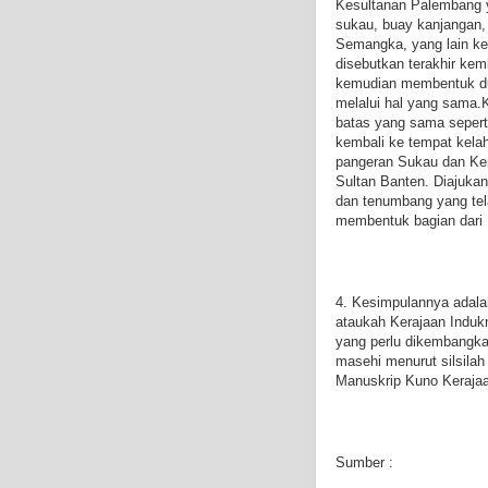
Kesultanan Palembang y
sukau, buay kanjangan,
Semangka, yang lain k
disebutkan terakhir kem
kemudian membentuk du
melalui hal yang sama.
batas yang sama seper
kembali ke tempat kelah
pangeran Sukau dan Kem
Sultan Banten. Diajukan
dan tenumbang yang tel
membentuk bagian dari 
4. Kesimpulannya adala
ataukah Kerajaan Indukn
yang perlu dikembangkan
masehi menurut silsila
Manuskrip Kuno Keraja
Sumber :