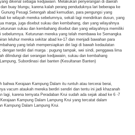
ang dikenal sebagai kedjawaiin. Melakukan penyerangan di daerah
 dan buay blungu, karena kalah perang penduduknya lari beberapa ke
e Gunung Pesagi.Setengah abad kemudian, para pengungsi yang
bali ke wilayah mereka sebelumnya, sekali lagi mendirikan dusun, yang
a marga, juga disebut sukau dan kembahang, dan yang wilayahnya
Keturunan sukau dan kembahang disebut dan yang wilayahnya memiliki
ti sebelumnya. Keturunan mereka yang telah membawa ke Semangka
iran leluhur mereka sekitar abad ke-17 dan menjadi bawahan para
bahang yang telah mempersiapkan diri lagi di bawah kedaulatan
; dengan terdiri dari marga : pugung tampak, wei sindi, penggawa lima
ah dilindungi dari serangan kedjawaiin, sukau dan kembahang
Lampung, Subordinasi dari banten (Kesultanan Banten)
h bahwa Kerajaan Kampung Dalam itu runtuh atau tercerai berai,
ya vacum ataukah mereka berdiri sendiri dan tentu ini jadi khazanah
 lagi, karena ternyata Peradaban Krui sudah ada sejak abad ke 6 -7
h Kerajaan Kampung Dalam Lampung Krui yang tercatat dalam
an Kampung Dalam Lampung Krui.