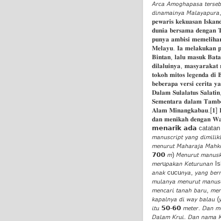
𝘈𝘳𝘤𝘢 𝘈𝘮𝘰𝘨𝘩𝘢𝘱𝘢𝘴𝘢 𝘵𝘦𝘳𝘴𝘦
𝘥𝘪𝘯𝘢𝘮𝘢𝘪𝘯𝘺𝘢 𝘔𝘢𝘭𝘢𝘺𝘢𝘱𝘶𝘳𝘢,
𝐩𝐞𝐰𝐚𝐫𝐢𝐬 𝐤𝐞𝐤𝐮𝐚𝐬𝐚𝐧 𝐈𝐬𝐤𝐚𝐧
𝐝𝐮𝐧𝐢𝐚 𝐛𝐞𝐫𝐬𝐚𝐦𝐚 𝐝𝐞𝐧𝐠𝐚𝐧 
𝐩𝐮𝐧𝐲𝐚 𝐚𝐦𝐛𝐢𝐬𝐢 𝐦𝐞𝐦𝐞𝐥𝐢𝐡𝐚
𝐌𝐞𝐥𝐚𝐲𝐮. 𝐈𝐚 𝐦𝐞𝐥𝐚𝐤𝐮𝐤𝐚𝐧 𝐩
𝐁𝐢𝐧𝐭𝐚𝐧, 𝐥𝐚𝐥𝐮 𝐦𝐚𝐬𝐮𝐤 𝐁𝐚𝐭
𝐝𝐢𝐥𝐚𝐥𝐮𝐢𝐧𝐲𝐚, 𝐦𝐚𝐬𝐲𝐚𝐫𝐚𝐤𝐚𝐭
𝐭𝐨𝐤𝐨𝐡 𝐦𝐢𝐭𝐨𝐬 𝐥𝐞𝐠𝐞𝐧𝐝𝐚 𝐝𝐢 
𝐛𝐞𝐛𝐞𝐫𝐚𝐩𝐚 𝐯𝐞𝐫𝐬𝐢 𝐜𝐞𝐫𝐢𝐭𝐚 
𝐃𝐚𝐥𝐚𝐦 𝐒𝐮𝐥𝐚𝐥𝐚𝐭𝐮𝐬 𝐒𝐚𝐥𝐚𝐭𝐢
𝐒𝐞𝐦𝐞𝐧𝐭𝐚𝐫𝐚 𝐝𝐚𝐥𝐚𝐦 𝐓𝐚𝐦𝐛𝐨
𝐀𝐥𝐚𝐦 𝐌𝐢𝐧𝐚𝐧𝐠𝐤𝐚𝐛𝐚𝐮.[𝟏] 𝐃
𝐝𝐚𝐧 𝐦𝐞𝐧𝐢𝐤𝐚𝐡 𝐝𝐞𝐧𝐠𝐚𝐧 𝐖
𝗺𝗲𝗻𝗮𝗿𝗶𝗸 𝗮𝗱𝗮 catatan 
𝘮𝘢𝘯𝘶𝘴𝘤𝘳𝘪𝘱𝘵 𝘺𝘢𝘯𝘨 𝘥𝘪𝘮𝘪𝘭
𝘮𝘦𝘯𝘶𝘳𝘶𝘵 𝘔𝘢𝘩𝘢𝘳𝘢𝘫𝘢 𝘔𝘢𝘩𝘬
𝟳𝟬𝟬 𝘮) 𝘔𝘦𝘯𝘶𝘳𝘶𝘵 𝘮𝘢𝘯𝘶𝘴
𝘮𝘦𝘳u𝘱𝘢𝘬𝘢𝘯 𝘒𝘦𝘵𝘶𝘳𝘶𝘯𝘢𝘯
𝘢𝘯𝘢𝘬 cucu𝘯𝘺𝘢, 𝘺𝘢𝘯𝘨 𝘣𝘦𝘳
𝘮𝘶𝘭𝘢𝘯𝘺𝘢 𝘮𝘦𝘯𝘶𝘳𝘶𝘵 𝘮𝘢𝘯𝘶𝘴𝘤
𝘮𝘦𝘯𝘤𝘢𝘳𝘪 𝘵𝘢𝘯𝘢𝘩 𝘣𝘢𝘳𝘶, 𝘮𝘦
𝘬𝘢𝘱𝘢𝘭𝘯𝘺𝘢 𝘥𝘪 𝘸𝘢𝘺 𝘣𝘢𝘭𝘢𝘶 (
𝘪𝘵𝘶 𝟱𝟬-𝟲𝟬 𝘮𝘦𝘵𝘦𝘳. 𝘋𝘢𝘯 𝘮𝘦
𝘋𝘢𝘭𝘢𝘮 𝘒𝘳𝘶𝘪. 𝘋𝘢𝘯 𝘯𝘢𝘮𝘢 𝘒