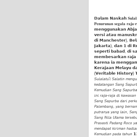
𝗗𝗮𝗹𝗮𝗺 𝗡𝗮𝘀𝗸𝗮𝗵 𝐒𝐮𝐥𝐚𝐥𝐚𝐭𝐮'
𝐏𝐞𝐧𝐮𝐫𝐮𝐧𝐚𝐧 𝐬𝐞𝐠𝐚𝐥𝐚 𝐫
𝗺𝗲𝗻𝗴𝗴𝘂𝗻𝗮𝗸𝗮𝗻 𝗔𝗯𝗷𝗮𝗱 
𝘃𝗲𝗿𝘀𝗶 𝗮𝘁𝗮𝘂 𝗺𝗮𝗻𝘂𝘀𝗸𝗿
𝗱𝗶 𝗠𝗮𝗻𝗰𝗵𝗲𝘀𝘁𝗲𝗿), 𝗕𝗲
𝗝𝗮𝗸𝗮𝗿𝘁𝗮), 𝗱𝗮𝗻 𝟭 𝗱𝗶 𝗥𝘂
𝘀𝗲𝗽𝗲𝗿𝘁𝗶 𝗯𝗮𝗯𝗮𝗱, 𝗱𝗶 𝘀
𝗺𝗲𝗺𝗯𝗲𝘀𝗮𝗿𝗸𝗮𝗻 𝗿𝗮𝗷𝗮 
𝗸𝗮𝗿𝗲𝗻𝗮 𝗶𝗮 𝗺𝗲𝗻𝗴𝗴𝗮𝗺𝗯
𝗞𝗲𝗿𝗮𝗷𝗮𝗮𝗻 𝗠𝗲𝗹𝗮𝘆𝘂 𝗱
(𝗩𝗲𝗿𝗶𝘁𝗮𝗯𝗹𝗲 𝗛𝗶𝘀𝘁𝗼𝗿𝘆
𝘚𝘶𝘭𝘢𝘭𝘢𝘵𝘶'𝘭 𝘚𝘢𝘭𝘢𝘵𝘪𝘯 𝘮𝘦𝘯𝘨
𝘬𝘦𝘥𝘢𝘵𝘢𝘯𝘨𝘢𝘯 𝘚𝘢𝘯𝘨 𝘚𝘢𝘱𝘶𝘳𝘣
𝘒𝘦𝘮𝘶𝘥𝘪𝘢𝘯 𝘚𝘢𝘯𝘨 𝘚𝘢𝘱𝘶𝘳𝘣𝘢 
𝘪𝘯𝘪 𝘳𝘢𝘫𝘢-𝘳𝘢𝘫𝘢 𝘥𝘪 𝘬𝘢𝘸𝘢𝘴𝘢𝘯
𝘚𝘢𝘯𝘨 𝘚𝘢𝘱𝘶𝘳𝘣𝘢 𝘥𝘢𝘳𝘪 𝘱𝘦𝘳
𝘗𝘢𝘭𝘦𝘮𝘣𝘢𝘯𝘨, 𝘺𝘢𝘯𝘨 𝘣𝘦𝘳𝘯𝘢𝘮
𝘱𝘶𝘵𝘳𝘢𝘯𝘺𝘢 𝘺𝘢𝘯𝘨 𝘭𝘢𝘪𝘯, 𝘚𝘢𝘯
𝘚𝘢𝘯𝘨 𝘕𝘪𝘭𝘢 𝘜𝘵𝘢𝘮𝘢 𝘵𝘦𝘳𝘴𝘦𝘣
𝘗𝘳𝘢𝘴𝘢𝘴𝘵𝘪 𝘗𝘢𝘥𝘢𝘯𝘨 𝘙𝘰𝘤𝘰 𝘺
𝘮𝘦𝘯𝘥𝘢𝘱𝘢𝘵 𝘬𝘪𝘳𝘪𝘮𝘢𝘯 𝘩𝘢𝘥𝘪𝘢
𝘒𝘦𝘮𝘶𝘥𝘪𝘢𝘯 𝘱𝘢𝘥𝘢 𝘵𝘢𝘩𝘶𝘯 𝟭