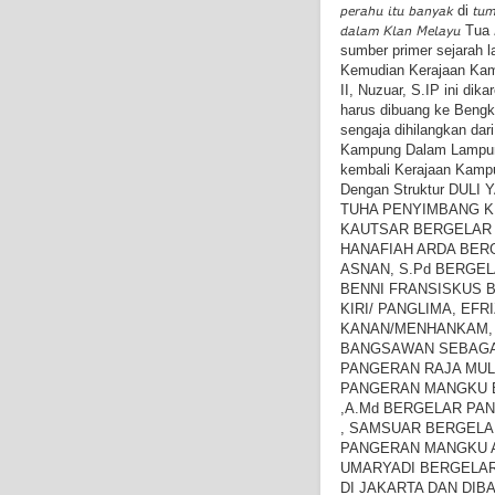
𝘱𝘦𝘳𝘢𝘩𝘶 𝘪𝘵𝘶 𝘣𝘢𝘯𝘺𝘢𝘬 di 𝘵
𝘥𝘢𝘭𝘢𝘮 𝘒𝘭𝘢𝘯 𝘔𝘦𝘭𝘢
sumber primer sejarah l
Kemudian Kerajaan Kam
II, Nuzuar, S.IP ini d
harus dibuang ke Bengk
sengaja dihilangkan dar
Kampung Dalam Lampung
kembali Kerajaan Kamp
Dengan Struktur DUL
TUHA PENYIMBANG K
KAUTSAR BERGELAR P
HANAFIAH ARDA BER
ASNAN, S.Pd BERGE
BENNI FRANSISKUS 
KIRI/ PANGLIMA, EF
KANAN/MENHANKAM,
BANGSAWAN SEBAGAI
PANGERAN RAJA MUL
PANGERAN MANGKU B
,A.Md BERGELAR PA
, SAMSUAR BERGELAR
PANGERAN MANGKU A
UMARYADI BERGELAR
DI JAKARTA DAN DI