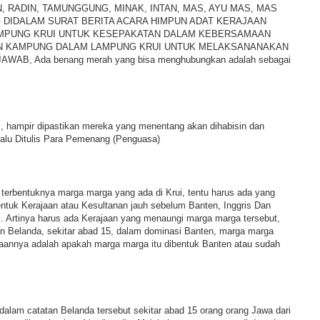
N, RADIN, TAMUNGGUNG, MINAK, INTAN, MAS, AYU MAS, MAS
 DIDALAM SURAT BERITA ACARA HIMPUN ADAT KERAJAAN
MPUNG KRUI UNTUK KESEPAKATAN DALAM KEBERSAMAAN
N KAMPUNG DALAM LAMPUNG KRUI UNTUK MELAKSANANAKAN
AB, Ada benang merah yang bisa menghubungkan adalah sebagai
al, hampir dipastikan mereka yang menentang akan dihabisin dan
lalu Ditulis Para Pemenang (Penguasa)
 terbentuknya marga marga yang ada di Krui, tentu harus ada yang
ntuk Kerajaan atau Kesultanan jauh sebelum Banten, Inggris Dan
. Artinya harus ada Kerajaan yang menaungi marga marga tersebut,
n Belanda, sekitar abad 15, dalam dominasi Banten, marga marga
aannya adalah apakah marga marga itu dibentuk Banten atau sudah
b dalam catatan Belanda tersebut sekitar abad 15 orang orang Jawa dari