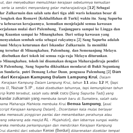
𝘶𝘵, 𝘥𝘢𝘯 𝘮𝘦𝘯𝘺𝘦𝘣𝘶𝘵𝘬𝘢𝘯 𝘮𝘦𝘮𝘶𝘭𝘪𝘩𝘬𝘢𝘯 𝘬𝘦𝘳𝘢𝘫𝘢𝘢𝘯 𝘴𝘦𝘣𝘦𝘭𝘶𝘮𝘯𝘺𝘢 𝘬𝘦𝘮𝘶𝘥𝘪𝘢𝘯
 𝘴𝘦𝘳𝘵𝘢 𝘪𝘢 𝘴𝘦𝘯𝘥𝘪𝘳𝘪 𝘮𝘦𝘯𝘺𝘢𝘯𝘥𝘢𝘯𝘨 𝘨𝘦𝘭𝘢𝘳 𝘮𝘢𝘩𝘢𝘳𝘢𝘫𝘢𝘥𝘪𝘳𝘢𝘫𝘢.[𝟭𝟮] 𝐒𝐞𝐛𝐚𝐠𝐚𝐢
𝐚𝐫 𝐙𝐮𝐥𝐤𝐚𝐫𝐧𝐚𝐢𝐧 𝐝𝐚𝐧 𝐬𝐚𝐥𝐚𝐡 𝐬𝐚𝐭𝐮 𝐝𝐚𝐫𝐢 𝐭𝐢𝐠𝐚 𝐚𝐡𝐥𝐢 𝐰𝐚𝐫𝐢𝐬 𝐤𝐞𝐤𝐮𝐚𝐭𝐚𝐧 𝐛𝐞𝐬𝐚𝐫 𝐝𝐢
𝐢𝐨𝐧𝐠𝐤𝐨𝐤 𝐝𝐚𝐧 𝐑𝐨𝐦𝐚𝐰𝐢 (𝐊𝐞𝐤𝐡𝐚𝐥𝐢𝐟𝐚𝐡𝐚𝐧 𝐝𝐢 𝐓𝐮𝐫𝐤𝐢) 𝐰𝐚𝐤𝐭𝐮 𝐢𝐭𝐮. 𝐒𝐚𝐧𝐠 𝐒𝐚𝐩𝐮𝐫𝐛𝐚
𝐚 𝐤𝐞𝐛𝐞𝐬𝐚𝐫𝐚𝐧 𝐤𝐞𝐫𝐚𝐣𝐚𝐚𝐧𝐧𝐲𝐚, 𝐤𝐞𝐦𝐮𝐝𝐢𝐚𝐧 𝐦𝐞𝐧𝐣𝐞𝐥𝐚𝐣𝐚𝐡𝐢 𝐬𝐞𝐦𝐮𝐚 𝐤𝐚𝐰𝐚𝐬𝐚𝐧
𝐞𝐫𝐣𝐚𝐥𝐚𝐧𝐚𝐧 𝐦𝐮𝐥𝐚𝐢 𝐝𝐚𝐫𝐢 𝐏𝐚𝐥𝐞𝐦𝐛𝐚𝐧𝐠, 𝐓𝐚𝐧𝐣𝐮𝐧𝐠𝐩𝐮𝐫𝐚 𝐬𝐚𝐦𝐩𝐚𝐢 𝐤𝐞 𝐋𝐢𝐧𝐠𝐠𝐚 𝐝𝐚𝐧
𝐧𝐠 𝐊𝐮𝐚𝐧𝐭𝐚𝐧 𝐬𝐚𝐦𝐩𝐚𝐢 𝐤𝐞 𝐌𝐢𝐧𝐚𝐧𝐠𝐤𝐚𝐛𝐚𝐮. 𝐃𝐚𝐫𝐢 𝐬𝐞𝐭𝐢𝐚𝐩 𝐤𝐚𝐰𝐚𝐬𝐚𝐧 𝐲𝐚𝐧𝐠
 𝐦𝐞𝐧𝐲𝐚𝐭𝐚𝐤𝐚𝐧 𝐬𝐞𝐦𝐛𝐚𝐡 𝐬𝐞𝐭𝐢𝐚 𝐬𝐞𝐛𝐚𝐠𝐚𝐢 𝐫𝐚𝐤𝐲𝐚𝐭𝐧𝐲𝐚.[𝟐] 𝐒𝐚𝐧𝐠 𝐒𝐚𝐩𝐮𝐫𝐛𝐚 𝐚𝐝𝐚𝐥𝐚𝐡
𝐁𝐮𝐦𝐢 𝐌𝐞𝐥𝐚𝐲𝐮 𝐤𝐞𝐭𝐮𝐫𝐮𝐧𝐚𝐧 𝐝𝐚𝐫𝐢 𝐈𝐬𝐤𝐚𝐧𝐝𝐚𝐫 𝐙𝐮𝐥𝐤𝐚𝐫𝐧𝐚𝐢𝐧. 𝐈𝐚 𝐦𝐞𝐦𝐢𝐥𝐢𝐤𝐢
𝐲𝐚𝐧𝐠 𝐭𝐞𝐫𝐬𝐞𝐛𝐚𝐫 𝐝𝐢 𝐌𝐢𝐧𝐚𝐧𝐠𝐤𝐚𝐛𝐚𝐮, 𝐏𝐚𝐥𝐞𝐦𝐛𝐚𝐧𝐠, 𝐝𝐚𝐧 𝐒𝐞𝐦𝐞𝐧𝐚𝐧𝐣𝐮𝐧𝐠 𝐌𝐞𝐥𝐚𝐲𝐮.
, 𝐝𝐢𝐬𝐞𝐛𝐮𝐭𝐤𝐚𝐧 𝐝𝐚𝐫𝐢 𝐭𝐨𝐤𝐨𝐡 𝐢𝐧𝐢 𝐬𝐞𝐦𝐮𝐚 𝐫𝐚𝐣𝐚-𝐫𝐚𝐣𝐚 𝐌𝐞𝐥𝐚𝐲𝐮 𝐝𝐢𝐭𝐮𝐫𝐮𝐧𝐤𝐚𝐧.
 𝐌𝐢𝐧𝐚𝐧𝐠𝐤𝐚𝐛𝐚𝐮, 𝐭𝐨𝐤𝐨𝐡 𝐢𝐧𝐢 𝐝𝐢𝐬𝐚𝐦𝐚𝐤𝐚𝐧 𝐝𝐞𝐧𝐠𝐚𝐧 𝐌𝐚𝐡𝐚𝐫𝐚𝐣𝐚𝐝𝐢𝐫𝐚𝐣𝐚 𝐩𝐞𝐧𝐝𝐢𝐫𝐢
 𝐏𝐚𝐥𝐞𝐦𝐛𝐚𝐧𝐠, 𝐒𝐚𝐧𝐠 𝐒𝐚𝐩𝐮𝐫𝐛𝐚 𝐝𝐢𝐤𝐢𝐬𝐚𝐡𝐤𝐚𝐧 𝐦𝐞𝐧𝐝𝐚𝐫𝐚𝐭 𝐝𝐢 𝐁𝐮𝐤𝐢𝐭 𝐒𝐞𝐠𝐮𝐧𝐭𝐚𝐧𝐠
𝐧 𝐒𝐮𝐧𝐝𝐚𝐫𝐢𝐚, 𝐩𝐮𝐭𝐫𝐢 𝐃𝐞𝐦𝐚𝐧𝐠 𝐋𝐞𝐛𝐚𝐫 𝐃𝐚𝐮𝐧, 𝐩𝐞𝐧𝐠𝐮𝐚𝐬𝐚 𝐏𝐚𝐥𝐞𝐦𝐛𝐚𝐧𝐠.[𝟐] 𝗗𝗮𝗻
𝗮𝗿𝗶 𝗞𝗲𝗿𝗮𝗷𝗮𝗮𝗻 𝗞𝗮𝗺𝗽𝘂𝗻𝗴 𝗗𝗮𝗹𝗮𝗺 𝗟𝗮𝗺𝗽𝘂𝗻𝗴 𝗞𝗿𝘂𝗶, 𝘋𝘢𝘭𝘢𝘮
𝘬𝘪 𝘒𝘦𝘳𝘢𝘫𝘢𝘢𝘯 𝘒𝘢𝘮𝘱𝘶𝘯𝘨 𝘋𝘢𝘭𝘢𝘮 𝘓𝘢𝘮𝘱𝘶𝘯𝘨 𝘒𝘳𝘶𝘪, 𝘵𝘢𝘩𝘶𝘯 𝟭𝟭 𝘢𝘵𝘢𝘶 𝟭𝟮 𝘔, (𝘵𝘢𝘱𝘪
𝘰𝘵𝘢 𝘐𝘐, Nuzuar S.IP , 𝘵𝘪𝘥𝘢𝘬 𝘥𝘪𝘴𝘦𝘣𝘶𝘵𝘬𝘢𝘯 𝘵𝘢𝘩𝘶𝘯𝘯𝘺𝘢, 𝘵𝘢𝘱𝘪 𝘬𝘦𝘮𝘶𝘯𝘨𝘬𝘪𝘯𝘢𝘯 𝘵𝘢𝘩𝘶𝘯
𝘳𝘪𝘱 kuno 𝘵𝘦𝘳𝘴𝘦𝘣𝘶𝘵, 𝘴𝘢𝘭𝘢𝘩 𝘴𝘢𝘵𝘶 anak cucu (𝘚𝘢𝘯𝘨 𝘚𝘢𝘱𝘶𝘳𝘣𝘢 𝘛𝘢𝘥𝘪) 𝘺𝘢𝘯𝘨
 Iskandar zulkarnain yang 𝘮𝘦𝘮𝘣𝘶𝘬𝘢 𝘵𝘢𝘯𝘢𝘩 𝘣𝘢𝘳𝘶 𝘥𝘪 𝘚𝘶𝘮𝘢𝘵𝘦𝘳𝘢, 𝘴𝘢𝘭𝘢𝘩 𝘴𝘢𝘵𝘶
𝘢𝘮𝘢 𝘔𝘢𝘩𝘢𝘳𝘢𝘫𝘢 𝘔𝘢𝘩𝘬𝘰𝘵𝘢 𝘮𝘦𝘮𝘣𝘶𝘬𝘢 𝘒𝘳𝘶𝘪 𝗕𝗲𝗻𝘂𝗮 𝗹𝗮𝗺𝗽𝘂𝗻𝗴, (𝘢𝘴𝘢𝘭
𝘤𝘳𝘪𝘱𝘵 𝘒𝘦𝘳𝘢𝘫𝘢𝘢𝘯 𝘬𝘢𝘮𝘱𝘶𝘯𝘨 𝘋𝘢𝘭𝘢𝘮) , 𝘋𝘪𝘤𝘦𝘳𝘪𝘵𝘢𝘬𝘢𝘯 𝘬𝘢𝘭𝘢 𝘮𝘶𝘭𝘢𝘪 𝘣𝘦𝘳𝘭𝘢𝘺𝘢𝘳
𝘦𝘬𝘢 𝘮𝘦𝘮𝘢𝘴𝘶𝘬𝘪 𝘱𝘪𝘯𝘨𝘨𝘪𝘳𝘢𝘯 𝘱𝘢𝘯𝘵𝘢𝘪 𝘥𝘢𝘯 𝘮𝘦𝘯𝘢𝘮𝘣𝘢𝘵𝘬𝘢𝘯 𝘱𝘦𝘳𝘢𝘩𝘶𝘯𝘺𝘢 𝘢𝘵𝘢𝘶
𝘺𝘢𝘯𝘨 𝘴𝘦𝘬𝘢𝘳𝘢𝘯𝘨 𝘢𝘥𝘢 𝘮𝘢𝘴𝘫𝘪𝘥 AL - 𝘔𝘶𝘫𝘢𝘩𝘪𝘥𝘪𝘯), 𝘥𝘢𝘯 𝘭𝘦𝘣𝘢𝘳𝘯𝘺𝘢 𝘴𝘶𝘯𝘨𝘢𝘪 𝘸𝘢𝘬𝘵𝘶
𝘳𝘦𝘬𝘢 𝘮𝘦𝘮𝘣𝘶𝘬𝘢 𝘱𝘦𝘳𝘬𝘢𝘮𝘱𝘶𝘯𝘨𝘢𝘯 𝘥𝘢𝘯 𝘮𝘦𝘯𝘥𝘪𝘳𝘪𝘬𝘢𝘯 𝘒𝘦𝘳𝘢𝘫𝘢𝘢𝘯 𝘒𝘢𝘮𝘱𝘶𝘯𝘨
𝘶𝘪 𝘥𝘪𝘢𝘮𝘣𝘪𝘭 𝘥𝘢𝘳𝘪 𝘴𝘦𝘣𝘶𝘵𝘢𝘯 Keroei (Berduri) 𝘥𝘪𝘬𝘢𝘳𝘦𝘯𝘢𝘬𝘢𝘯 𝘥𝘪𝘴𝘦𝘬𝘪𝘵𝘢𝘳 𝘵𝘦𝘮𝘱𝘢𝘵