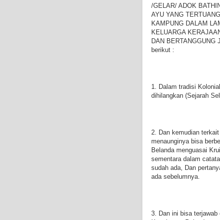
/GELAR/ ADOK BATHI
AYU YANG TERTUANG
KAMPUNG DALAM LA
KELUARGA KERAJAA
DAN BERTANGGUNG JAW
berikut :
1. Dalam tradisi Koloni
dihilangkan (Sejarah Se
2. Dan kemudian terkait
menaunginya bisa berbe
Belanda menguasai Krui
sementara dalam catata
sudah ada, Dan pertany
ada sebelumnya.
3. Dan ini bisa terjawa