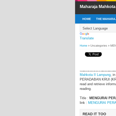
Maharaja Mahkota
HOME
THE MAHARAJ
Translate
Home
»
Uncategories
»
MEN
BY
MAHARAJA MAHKOT
MENGURAI PERADA
MENGURAI PERADABA
Mahkota II Lampung
, i
PERADABAN KRUI (KROE)
read and retrieve inform
reading.
Title :
MENGURAI PER
link :
MENGURAI PERA
READ IT TOO