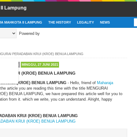
 II Lampung
A MAHKOTA II LAMPUNG
THE HISTORY
LEGALITY
NEWS
Powered by
GURAI PERADABAN KRUI (KROE) BENUA LAMPUNG
A LAMPUNG
MINGGU, 27 JUNI 2021
BAN KRUI (KROE) BENUA LAMPUNG
N KRUI (KROE) BENUA LAMPUNG
- Hello, friend of
Maharaja
n the article you are reading this time with the title MENGURAI
 BENUA LAMPUNG, we have prepared this article well for you to
ation from it. which we write, you can understand. Alright, happy
ADABAN KRUI (KROE) BENUA LAMPUNG
DABAN KRUI (KROE) BENUA LAMPUNG