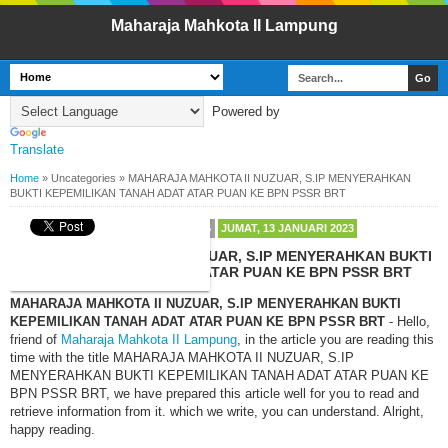
Maharaja Mahkota II Lampung
Powered by
Translate
Home
»
Uncategories
»
MAHARAJA MAHKOTA II NUZUAR, S.IP MENYERAHKAN
BUKTI KEPEMILIKAN TANAH ADAT ATAR PUAN KE BPN PSSR BRT
BY
MAHARAJA MAHKOTA LAMPUNG
JUMAT, 13 JANUARI 2023
MAHARAJA MAHKOTA II NUZUAR, S.IP MENYERAHKAN BUKTI
KEPEMILIKAN TANAH ADAT ATAR PUAN KE BPN PSSR BRT
MAHARAJA MAHKOTA II NUZUAR, S.IP MENYERAHKAN BUKTI
KEPEMILIKAN TANAH ADAT ATAR PUAN KE BPN PSSR BRT
- Hello,
friend of
Maharaja Mahkota II Lampung
, in the article you are reading this
time with the title MAHARAJA MAHKOTA II NUZUAR, S.IP
MENYERAHKAN BUKTI KEPEMILIKAN TANAH ADAT ATAR PUAN KE
BPN PSSR BRT, we have prepared this article well for you to read and
retrieve information from it. which we write, you can understand. Alright,
happy reading.